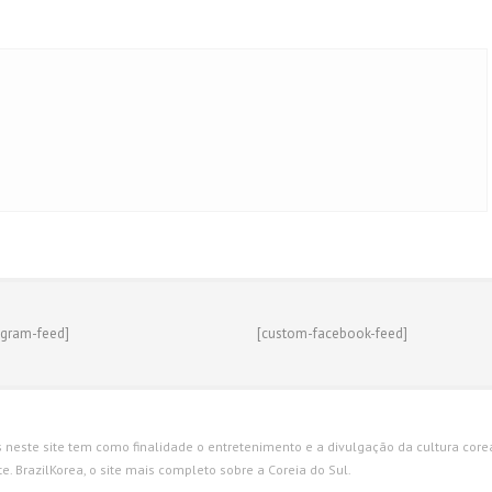
agram-feed]
[custom-facebook-feed]
s neste site tem como finalidade o entretenimento e a divulgação da cultura corean
. BrazilKorea, o site mais completo sobre a Coreia do Sul.