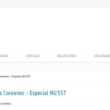
BRASIL
ESPECIAIS
BRAZILKOREA
LOJA ONLIN
Coreanos – Especial NU'EST
as Coreanos – Especial NU’EST
e Drama