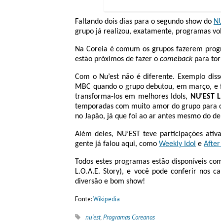
Faltando dois dias para o segundo show do
NU
grupo já realizou, exatamente, programas vo
Na Coreia é comum os grupos fazerem pro
estão próximos de fazer o
comeback
para tor
Com o Nu’est não é diferente. Exemplo dis
MBC quando o grupo debutou, em março, e f
transforma-los em melhores Idols,
NU’EST L
temporadas com muito amor do grupo para o
no Japão, já que foi ao ar antes mesmo do de
Além deles, NU’EST teve participações ativ
gente já falou aqui, como
Weekly Idol
e
After
Todos estes programas estão disponíveis c
L.O.Λ.E. Story), e você pode conferir nos c
diversão e bom show!
Fonte:
Wikipedia
nu'est
,
Programas Coreanos