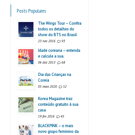
Posts Populares
The Wings Tour – Confira
todos os detalhes do
show do BTS no Brasil
23 nov 2016
93
Idade coreana – entenda
e calcule a sua.
06 dez 2013
68
Dia das Crianças na
Coreia
05 maio 2020
52
Korea Magazine traz
conteúdo gratuito à sua
casa
19 fev 2016
45
BLACKPINK – o mais
novo grupo feminino da