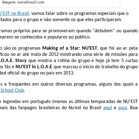
Imagem: nuestbrazil.com
’EST no Brasil
, vamos falar sobre os programas especiais que o
ltados para o grupo e não somente os que eles participaram.
gramas próprios para se promoveram quando
“debutam
” ou quando
narem-se conhecidos e populares ao público.
so são os programas
Making of a Star: NU’EST
, que foi ao ar pela
icou no ar até maio de 2012 mostrando uma série de missões para
.O.Λ.E. Story
que mostra a rotina do grupo e hoje já tem 5 curtas
s fãs e
NU’EST in L.O.Λ.E
que marcou o inicio do trabalho do grupo
but oficial do grupo no país em 2013.
as e frequentes em outros diversos programas, alguns dos quais a
 School Club
.
om legendas em português (menos as últimas temporadas de NU’EST
anais das fanpages brasileiras do Nu’est no Brasil
aqui
e
aqui
. Boa