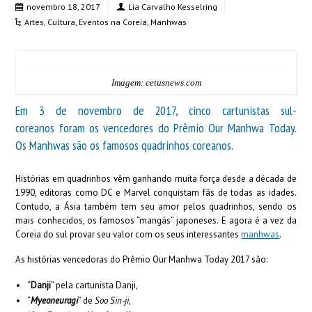
novembro 18, 2017
Lia Carvalho Kesselring
Artes
,
Cultura
,
Eventos na Coreia
,
Manhwas
Imagem: cetusnews.com
Em 3 de novembro de 2017, cinco cartunistas sul-
coreanos foram os vencedores do Prêmio Our Manhwa Today.
Os Manhwas são os famosos quadrinhos coreanos.
Histórias em quadrinhos vêm ganhando muita força desde a década de
1990, editoras como DC e Marvel conquistam fãs de todas as idades.
Contudo, a Ásia também tem seu amor pelos quadrinhos, sendo os
mais conhecidos, os famosos “mangás” japoneses. E agora é a vez da
Coreia do sul provar seu valor com os seus interessantes
manhwas
.
As histórias vencedoras do Prêmio Our Manhwa Today 2017 são:
“
Danji
” pela cartunista Danji,
“
Myeoneuragi
” de
Soo Sin-ji
,