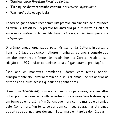
“
San Francisco
Hwa Rang Kwan
” de
Dolbae
,
“
Eu esqueci de trazer minha carteira
” por
Miyeokuihyoneung
e
“
Cashero
” pela equipe befar.
Todos os ganhadores receberam um prêmio em dinheiro de 5 milhões
de won. Além disso, o prêmio foi entregue pelo ministro da cultura
em uma cerimônia no Museu Manhwa da Coreia, em
Bucheon,
província
de
Gyeonggi
.
O prêmio anual, organizado pelo Ministério da Cultura, Esportes e
Turismo é dado aos cinco melhores manhwas do ano. É considerado
um dos melhores prêmios de quadrinhos na Coreia. Desde a sua
criação em 1999, muitos cartunistas locais já ganharam a premiação.
Esse ano os manhwas premiados lidaram com temas sociais,
principalmente do universo feminino e seus dilemas. Confira abaixo as
histórias de alguns desses quadrinhos ganhadores:
O manhwa”
Myeoneulagi
“, um nome carinhoso para nora, recebeu altas
notas por lidar com os conflitos entre sogra e nora. Sua história gira
em torno da empresária Min Sa-Rin, que mora com o marido e a família
dele. Como nora, Min tenta se dar bem com sua sogra, mas ela ainda
acredita que as mulheres deveriam focar mais em tarefas domésticas.