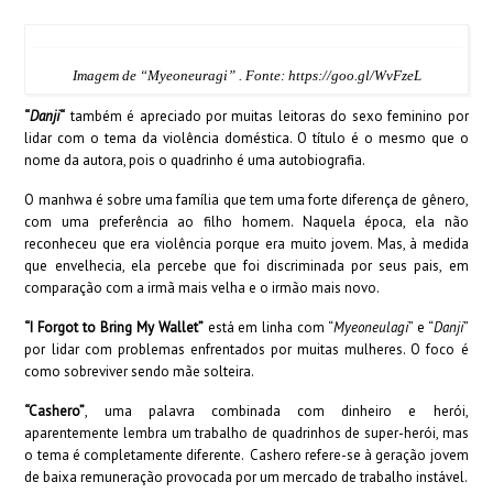
Imagem de “Myeoneuragi” . Fonte: https://goo.gl/WvFzeL
“
Danji
“
também é apreciado por muitas leitoras do sexo feminino por
lidar com o tema da violência doméstica. O título é o mesmo que o
nome da autora, pois o quadrinho é uma autobiografia.
O manhwa é sobre uma família que tem uma forte diferença de gênero,
com uma preferência ao filho homem. Naquela época, ela não
reconheceu que era violência porque era muito jovem. Mas, à medida
que envelhecia, ela percebe que foi discriminada por seus pais, em
comparação com a irmã mais velha e o irmão mais novo.
“I Forgot to Bring My Wallet”
está em linha com “
Myeoneulagi
” e “
Danji
”
por lidar com problemas enfrentados por muitas mulheres. O foco é
como sobreviver sendo mãe solteira.
“Cashero”
, uma palavra combinada com dinheiro e herói,
aparentemente lembra um trabalho de quadrinhos de super-herói, mas
o tema é completamente diferente. Cashero refere-se à geração jovem
de baixa remuneração provocada por um mercado de trabalho instável.