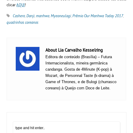
clicar
AQUI
!
Cashero
,
Danji
,
manhwa
,
Myeoneulagi
,
Prêmio Our Manhwa Today 2017
,
quadrinhos coreanos
About Lia Carvalho Kesselring
Editora de conteúdo (Brasília) – Futura
Internacionalista, mineira germânica
candanga. Gosta de 4Minute (K-pop) à
Mozart, de Personnal Taste (k-drama) à
Game of Thrones, e de Bulogi (churrasco
coreano) à Queijo com Doce de Leite.