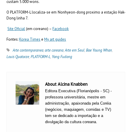
custam 5.000 wons.
O PLATFORM-L localiza-se em Nonhyeon-dong proximo a estação Hak-
Dong linha 7.
Site Oficial
(em coreano) –
Facebook
Fontes:
Korea Times
e
My art guides
Arte contemporanea
,
arte coreana
,
Arte em Seul
,
Bae Young Whan
,
Louis Quatorze
,
PLATFORM-L
,
Yang Fudong
About Alcina Knabben
Editora Executiva (Florianópolis - SC) -
professora universitária, mestre em
administração, apaixonada pela Coréia
(negócios, maquiagem, comidas e TV)
tem se dedicado a importação e a
divulgação da cultura coreana.