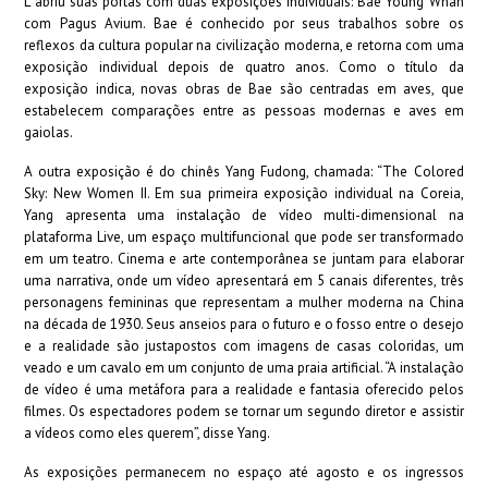
L abriu suas portas com duas exposições individuais: Bae Young Whan
com Pagus Avium. Bae é conhecido por seus trabalhos sobre os
reflexos da cultura popular na civilização moderna, e retorna com uma
exposição individual depois de quatro anos. Como o título da
exposição indica, novas obras de Bae são centradas em aves, que
estabelecem comparações entre as pessoas modernas e aves em
gaiolas.
A outra exposição é do chinês Yang Fudong, chamada: “The Colored
Sky: New Women II. Em sua primeira exposição individual na Coreia,
Yang apresenta uma instalação de vídeo multi-dimensional na
plataforma Live, um espaço multifuncional que pode ser transformado
em um teatro. Cinema e arte contemporânea se juntam para elaborar
uma narrativa, onde um vídeo apresentará em 5 canais diferentes, três
personagens femininas que representam a mulher moderna na China
na década de 1930. Seus anseios para o futuro e o fosso entre o desejo
e a realidade são justapostos com imagens de casas coloridas, um
veado e um cavalo em um conjunto de uma praia artificial. “A instalação
de vídeo é uma metáfora para a realidade e fantasia oferecido pelos
filmes. Os espectadores podem se tornar um segundo diretor e assistir
a vídeos como eles querem”, disse Yang.
As exposições permanecem no espaço até agosto e os ingressos