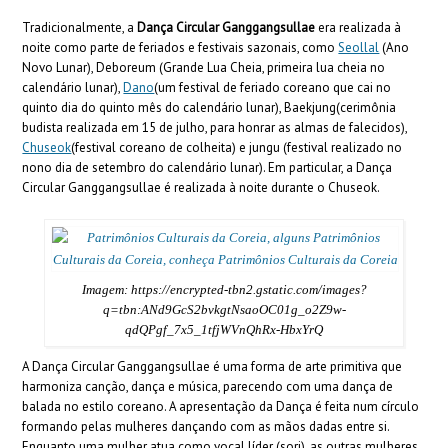
Tradicionalmente, a
Dança Circular Ganggangsullae
era realizada à
noite como parte de feriados e festivais sazonais, como
Seollal
(Ano
Novo Lunar), Deboreum (Grande Lua Cheia, primeira lua cheia no
calendário lunar),
Dano
(um festival de feriado coreano que cai no
quinto dia do quinto mês do calendário lunar), Baekjung(cerimônia
budista realizada em 15 de julho, para honrar as almas de falecidos),
Chuseok
(festival coreano de colheita) e jungu (festival realizado no
nono dia de setembro do calendário lunar). Em particular, a Dança
Circular Ganggangsullae é realizada à noite durante o Chuseok.
Imagem: https://encrypted-tbn2.gstatic.com/images?
q=tbn:ANd9GcS2bvkgtNsaoOC01g_o2Z9w-
qdQPgf_7x5_1tfjWVnQhRx-HbxYrQ
A Dança Circular Ganggangsullae é uma forma de arte primitiva que
harmoniza canção, dança e música, parecendo com uma dança de
balada no estilo coreano. A apresentação da Dança é feita num círculo
formando pelas mulheres dançando com as mãos dadas entre si.
Enquanto uma mulher atua como vocal líder (sori), as outras mulheres