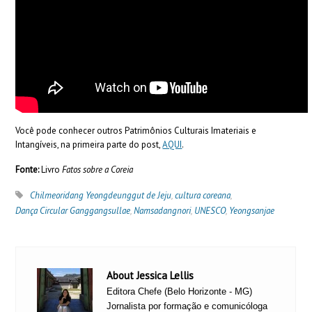
Você pode conhecer outros Patrimônios Culturais Imateriais e
Intangíveis, na primeira parte do post,
AQUI
.
Fonte:
Livro
Fatos sobre a Coreia
Chilmeoridang Yeongdeunggut de Jeju
,
cultura coreana
,
Dança Circular Ganggangsullae
,
Namsadangnori
,
UNESCO
,
Yeongsanjae
About Jessica Lellis
Editora Chefe (Belo Horizonte - MG)
Jornalista por formação e comunicóloga