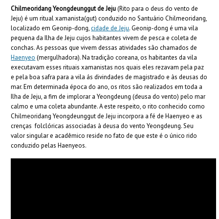
Chilmeoridang Yeongdeunggut de Jeju
(Rito para o deus do vento de
Jeju) é um ritual xamanista(gut) conduzido no Santuário Chilmeoridang,
localizado em Geonip-dong,
cidade de Jeju
. Geonip-dong é uma vila
pequena da Ilha de Jeju cujos habitantes vivem de pesca e coleta de
conchas. As pessoas que vivem dessas atividades são chamados de
Haenyeo
(mergulhadora). Na tradição coreana, os habitantes da vila
executavam esses rituais xamanistas nos quais eles rezavam pela paz
e pela boa safra para a vila ás divindades de magistrado e às deusas do
mar. Em determinada época do ano, os ritos são realizados em toda a
Ilha de Jeju, a fim de implorar a Yeongdeung (deusa do vento) pelo mar
calmo e uma coleta abundante. A este respeito, o rito conhecido como
Chilmeoridang Yeongdeunggut de Jeju incorpora a fé de Haenyeo e as
crenças folclóricas associadas à deusa do vento Yeongdeung. Seu
valor singular e acadêmico reside no fato de que este é o único rido
conduzido pelas Haenyeos.