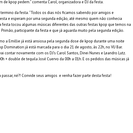
 de kpop pedem.” comenta Carol, organizadora e DJ da festa.
 termino da festa. “Todos os dias nós ficamos sabendo por amigos e
festa e esperam por uma segunda edição, até mesmo quem não conhecia
a festa tocou algumas músicas diferentes das outras festas kpop que temos na
 Primão, participante da festa e que já aguarda muito pela segunda edição.
como a Emillie já está ansiosa pela segunda dose de kpop durante uma noite
op Domination já está marcada para o dia 21 de agosto, às 22h, no VU Bar.
ai contar novamente com os DJ’s Carol Santos, Dinei Nunes e Leandro Lutz.
00h + double de tequila José Cuervo da 00h a 01h. E os pedidos das músicas já
sa passar, né?! Convide seus amigos e venha fazer parte desta festa!