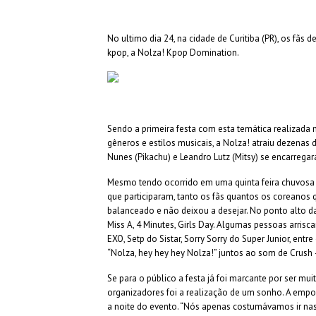
No ultimo dia 24, na cidade de Curitiba (PR), os fã
kpop, a Nolza! Kpop Domination.
Sendo a primeira festa com esta temática realizada n
gêneros e estilos musicais, a Nolza! atraiu dezenas 
Nunes (Pikachu) e Leandro Lutz (Mitsy) se encarregar
Mesmo tendo ocorrido em uma quinta feira chuvosa n
que participaram, tanto os fãs quantos os coreanos 
balanceado e não deixou a desejar. No ponto alto da
Miss A, 4 Minutes, Girls Day. Algumas pessoas arri
EXO, Setp do Sistar, Sorry Sorry do Super Junior, ent
“Nolza, hey hey hey Nolza!” juntos ao som de Crush
Se para o público a festa já foi marcante por ser m
organizadores foi a realização de um sonho. A empol
a noite do evento. “Nós apenas costumávamos ir na