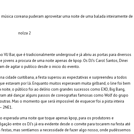
s de música coreana puderam aproveitar uma noite de uma balada inteiramente de
o VU Bar, que é tradicionalmente undergroud e já abriu as portas para diversos
de jovens a procura de uma noite apenas de kpop. Os DJ’s Carol Santos, Dinei
am de agitar o publico desde o inicio do evento.
a cidade curitibana, a festa superou as expectativas e surpreendeu a todos
que estavam por lá. Enquanto muitos esperavam muita girlband, o line foi bem
 noite, o público foi ao delírio com grandes sucessos como EXO, Big Bang,
scaram até dançar alguns passos de coreografias famosas como Wolf do grupo
re outras. Mas o momento que será impossível de esquecer foi a pista inteira
 – 2NE1.
uito esperada uma noite que toque apenas kpop, para os produtores e
gação entre os DJ’s já era evidente desde o convite para tocarem na festa até
s festas, mas sentíamos a necessidade de fazer algo nosso, onde pudéssemos