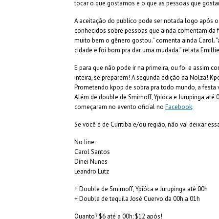
tocar o que gostamos e o que as pessoas que gostam
A aceitação do publico pode ser notada logo após o
conhecidos sobre pessoas que ainda comentam da 
muito bem o gênero gostou.” comenta ainda Carol. “
cidade e foi bom pra dar uma mudada.” relata Emillie
E para que não pode ir na primeira, ou foi e assim 
inteira, se preparem! A segunda edição da Nolza! Kp
Prometendo kpop de sobra pra todo mundo, a festa v
Além de double de Smirnoff, Ypióca e Jurupinga até 
começaram no evento oficial no
Facebook
.
Se você é de Curitiba e/ou região, não vai deixar es
No line:
Carol Santos
Dinei Nunes
Leandro Lutz
+ Double de Smirnoff, Ypióca e Jurupinga até 00h
+ Double de tequila José Cuervo da 00h a 01h
Quanto? $6 até a 00h; $12 após!