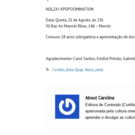
NOLZA!: KPOP DOMINATION
Data: Quinta, 21 de Agosto, às 22h
VU Bar: Av. Manoel Ribas, 146 – Mercês
Censura: 18 anos (obrigatória a apresentação de d
Agradecimento: Carol Santos, Emillie Primão, Gabrie
Curitiba
,
festa
,
Kpop
,
Nolza
,
party
About Carolina
Editora de Conteúdo (Curitib
apaixonada pela cultura ori
aprender e divulgar as cultu