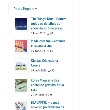
Posts Populares
The Wings Tour – Confira
todos os detalhes do
show do BTS no Brasil
23 nov 2016
93
Idade coreana – entenda
e calcule a sua.
06 dez 2013
68
Dia das Crianças na
Coreia
05 maio 2020
52
Korea Magazine traz
conteúdo gratuito à sua
casa
19 fev 2016
45
BLACKPINK – o mais
novo grupo feminino da