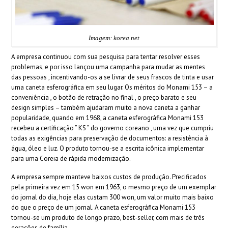
Imagem: korea.net
A empresa continuou com sua pesquisa para tentar resolver esses
problemas, e por isso lançou uma campanha para mudar as mentes
das pessoas , incentivando-os a se livrar de seus frascos de tinta e usar
uma caneta esferográfica em seu lugar. Os méritos do Monami 153 – a
conveniência , o botão de retração no final , o preço barato e seu
design simples – também ajudaram muito a nova caneta a ganhar
popularidade, quando em 1968, a caneta esferográfica Monami 153
recebeu a certificação ” KS ” do governo coreano , uma vez que cumpriu
todas as exigências para preservação de documentos: a resistência à
água, óleo e luz. O produto tornou-se a escrita icônica implementar
para uma Coreia de rápida modernização.
A empresa sempre manteve baixos custos de produção. Precificados
pela primeira vez em 15 won em 1963, o mesmo preço de um exemplar
do jornal do dia, hoje elas custam 300 won, um valor muito mais baixo
do que o preço de um jornal. A caneta esferográfica Monami 153
tornou-se um produto de longo prazo, best-seller, com mais de três
gerações de família.