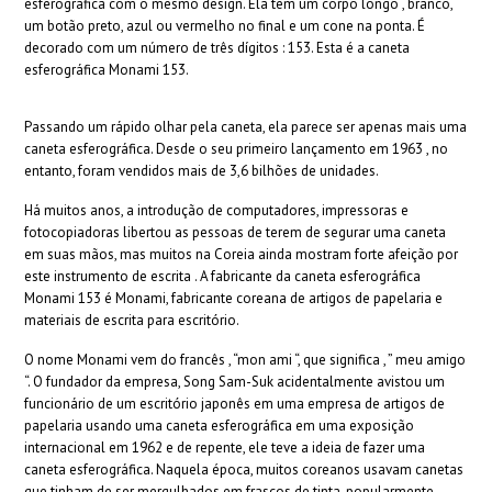
esferográfica com o mesmo design. Ela tem um corpo longo , branco,
um botão preto, azul ou vermelho no final e um cone na ponta. É
decorado com um número de três dígitos : 153. Esta é a caneta
esferográfica Monami 153.
Passando um rápido olhar pela caneta, ela parece ser apenas mais uma
caneta esferográfica. Desde o seu primeiro lançamento em 1963 , no
entanto, foram vendidos mais de 3,6 bilhões de unidades.
Há muitos anos, a introdução de computadores, impressoras e
fotocopiadoras libertou as pessoas de terem de segurar uma caneta
em suas mãos, mas muitos na Coreia ainda mostram forte afeição por
este instrumento de escrita . A fabricante da caneta esferográfica
Monami 153 é Monami, fabricante coreana de artigos de papelaria e
materiais de escrita para escritório.
O nome Monami vem do francês , “mon ami “, que significa , ” meu amigo
“. O fundador da empresa, Song Sam-Suk acidentalmente avistou um
funcionário de um escritório japonês em uma empresa de artigos de
papelaria usando uma caneta esferográfica em uma exposição
internacional em 1962 e de repente, ele teve a ideia de fazer uma
caneta esferográfica. Naquela época, muitos coreanos usavam canetas
que tinham de ser mergulhados em frascos de tinta, popularmente