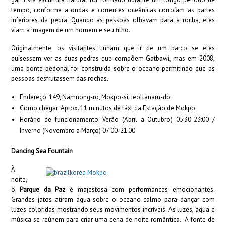
tempo, conforme a ondas e correntes oceânicas corroíam as partes
inferiores da pedra. Quando as pessoas olhavam para a rocha, eles
viam a imagem de um homem e seu filho.
Originalmente, os visitantes tinham que ir de um barco se eles
quisessem ver as duas pedras que compõem Gatbawi, mas em 2008,
uma ponte pedonal foi construída sobre o oceano permitindo que as
pessoas desfrutassem das rochas.
Endereço: 149, Namnong-ro, Mokpo-si, Jeollanam-do
Como chegar: Aprox. 11 minutos de táxi da Estação de Mokpo
Horário de funcionamento: Verão (Abril a Outubro) 05:30-23:00 /
Inverno (Novembro a Março) 07:00-21:00
Dancing Sea Fountain
À
noite,
o
Parque da Paz
é majestosa com performances emocionantes.
Grandes jatos atiram água sobre o oceano calmo para dançar com
luzes coloridas mostrando seus movimentos incríveis. As luzes, água e
música se reúnem para criar uma cena de noite romântica. A fonte de