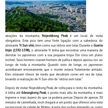
atrações da montanha,
Nojeokbong Peak
é um local de visita
obrigatória. Este pico tem uma forte ligação com a sabedoria do
almirante
Yi Sun-shin
, bem como sua vitória sem lutar. Durante a
Guerra
Imjin (1592-1598),
o almirante Yi tinha que encontrar uma maneira de
derrotar os japoneses com a sua pequena tropa. Ele criou um plano
incrível. Seus homens criaram homens de palha e depois apoiou-los ao
longo de toda a montanha. Quando visto de longe, os japoneses
acreditavam erroneamente que o monte estava fortemente armado.
Eles estavam cheios de medo que decidiram correr em vez de lutar,
levando à realização de Yi Sun-shin de “vitória sem lutar.”
Depois de visitar Nojeokbong Peak, de volta para o resto da montanha.
A trilha até
Ildeungbong Peak
, o ponto mais alto da montanha, é mais
íngreme e mais áspero do que se poderia pensar. Depois de apenas 30
minutos de caminhada, você chegará a um ponto que oferece uma vista
excepcional da cidade de Mokpo. A vista das rochas elevando-se como