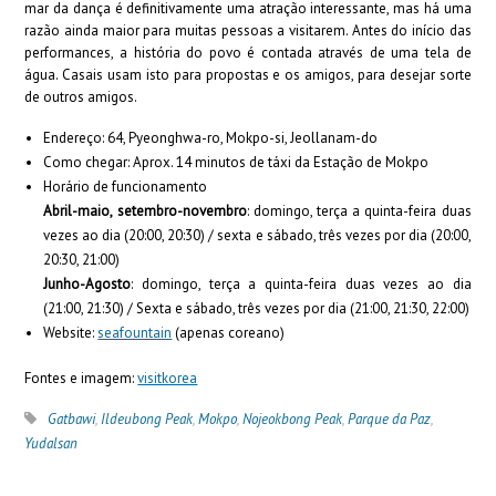
mar da dança é definitivamente uma atração interessante, mas há uma
razão ainda maior para muitas pessoas a visitarem. Antes do início das
performances, a história do povo é contada através de uma tela de
água. Casais usam isto para propostas e os amigos, para desejar sorte
de outros amigos.
Endereço: 64, Pyeonghwa-ro, Mokpo-si, Jeollanam-do
Como chegar: Aprox. 14 minutos de táxi da Estação de Mokpo
Horário de funcionamento
Abril-maio, setembro-novembro
: domingo, terça a quinta-feira duas
vezes ao dia (20:00, 20:30) / sexta e sábado, três vezes por dia (20:00,
20:30, 21:00)
Junho-Agosto
: domingo, terça a quinta-feira duas vezes ao dia
(21:00, 21:30) / Sexta e sábado, três vezes por dia (21:00, 21:30, 22:00)
Website:
seafountain
(apenas coreano)
Fontes e imagem:
visitkorea
Gatbawi
,
Ildeubong Peak
,
Mokpo
,
Nojeokbong Peak
,
Parque da Paz
,
Yudalsan