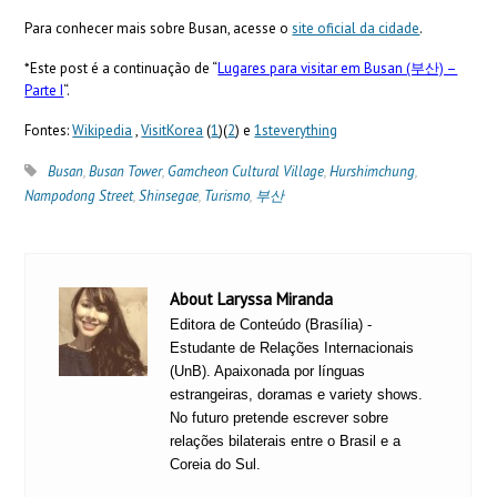
Para conhecer mais sobre Busan, acesse o
site oficial da cidade
.
*Este post é a continuação de “
Lugares para visitar em Busan (부산) –
Parte I
“.
Fontes:
Wikipedia
,
VisitKorea
(
1
)(
2
) e
1steverything
Busan
,
Busan Tower
,
Gamcheon Cultural Village
,
Hurshimchung
,
Nampodong Street
,
Shinsegae
,
Turismo
,
부산
About Laryssa Miranda
Editora de Conteúdo (Brasília) -
Estudante de Relações Internacionais
(UnB). Apaixonada por línguas
estrangeiras, doramas e variety shows.
No futuro pretende escrever sobre
relações bilaterais entre o Brasil e a
Coreia do Sul.