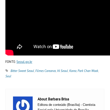
FONTE:
Seoul.go.kr
Bitter Sweet Seoul
,
Filmes Coreanos
,
Hi Seoul
,
Korea
,
Park Chan Wook
,
Seul
About Barbara Brisa
Editora de conteúdo (Brasília) - Cientista
Social pela Universidade de Brasília,