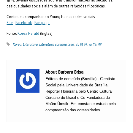
보다, levanta discussões sobre as transformações no século 21,
desigualdades sociais além de outras reflexões filosóficas.
Continue acompanhando Young Ha nas redes sociais
Site
|
Facebook
|
Fan page
Fonte:
Korea Herald
(Ingles)
Korea
,
Literatura
,
Literatura coreana
,
See
,
김영하
,
보다
,
책
About Barbara Brisa
Editora de conteúdo (Brasília) - Cientista
Social pela Universidade de Brasília,
Repórter Honorária pelo Centro Cultural
Coreano do Brasil e Co-Fundadora do
Maūm Ūmsik. Em constante estudo pela
compreensão das coreanidades.