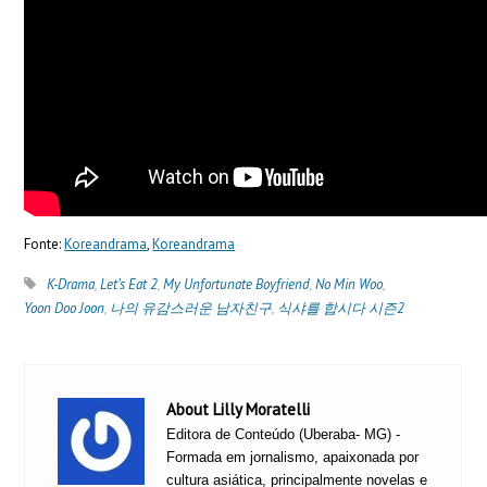
Fonte:
Koreandrama
,
Koreandrama
K-Drama
,
Let’s Eat 2
,
My Unfortunate Boyfriend
,
No Min Woo
,
Yoon Doo Joon
,
나의 유감스러운 남자친구
,
식샤를 합시다 시즌2
About Lilly Moratelli
Editora de Conteúdo (Uberaba- MG) -
Formada em jornalismo, apaixonada por
cultura asiática, principalmente novelas e