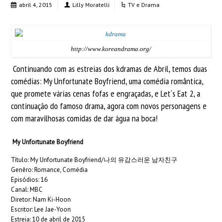
abril 4, 2015
Lilly Moratelli
TV e Drama
http://www.koreandrama.org/
Continuando com as estreias dos kdramas de Abril, temos duas
comédias: My Unfortunate Boyfriend, uma comédia romântica,
que promete várias cenas fofas e engraçadas, e Let´s Eat 2, a
continuação do famoso drama, agora com novos personagens e
com maravilhosas comidas de dar água na boca!
My Unfortunate Boyfriend
Título: My Unfortunate Boyfriend/나의 유감스러운 남자친구
Genêro: Romance, Comédia
Episódios: 16
Canal: MBC
Diretor: Nam Ki-Hoon
Escritor: Lee Jae-Yoon
Estreia: 10 de abril de 2015