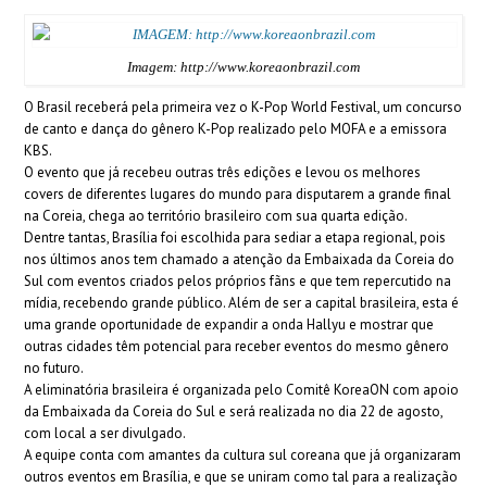
Imagem: http://www.koreaonbrazil.com
O Brasil receberá pela primeira vez o K-Pop World Festival, um concurso
de canto e dança do gênero K-Pop realizado pelo MOFA e a emissora
KBS.
O evento que já recebeu outras três edições e levou os melhores
covers de diferentes lugares do mundo para disputarem a grande final
na Coreia, chega ao território brasileiro com sua quarta edição.
Dentre tantas, Brasília foi escolhida para sediar a etapa regional, pois
nos últimos anos tem chamado a atenção da Embaixada da Coreia do
Sul com eventos criados pelos próprios fãns e que tem repercutido na
mídia, recebendo grande público. Além de ser a capital brasileira, esta é
uma grande oportunidade de expandir a onda Hallyu e mostrar que
outras cidades têm potencial para receber eventos do mesmo gênero
no futuro.
A eliminatória brasileira é organizada pelo Comitê KoreaON com apoio
da Embaixada da Coreia do Sul e será realizada no dia 22 de agosto,
com local a ser divulgado.
A equipe conta com amantes da cultura sul coreana que já organizaram
outros eventos em Brasília, e que se uniram como tal para a realização