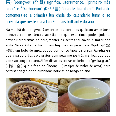
름). “Jeongwol” (정월) significa, literalmente, “primeiro mês
lunar” e “Daeboreum” (대보름) “grande lua cheia”. Portanto
comemora-se a primeira lua cheia do calendário lunar e se
acredita que neste dia a Lua é a mais brilhante do ano.
Na manhã de Jeongwol Daeboreum, os coreanos quebram amendoins
e nozes com os dentes acreditando que este ritual pode ajudar a
prevenir problemas de pele, manter os dentes saudáveis e trazer boa
sorte. No café da manhã comem legumes temperados e “Ogokbap” (오
곡밥), um bolo de arroz cozido com cinco tipos de grãos. Acredita-se
que a partilha dos dois pratos com pelo menos três vizinhos traz boa
sorte ao longo do ano. Além disso, os coreanos bebem o “gwibalgisul”
(귀밝이술 ), que é feito de Cheongju (um tipo de vinho de arroz) para
obter a bênção de só ouvir boas notícias ao longo do ano.