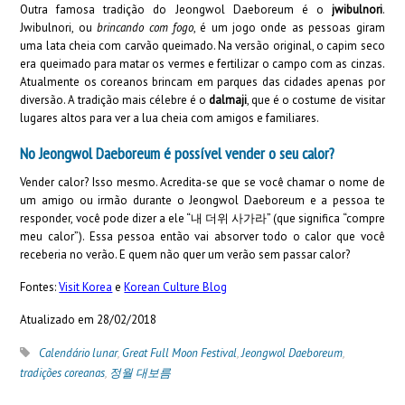
Outra famosa tradição do Jeongwol Daeboreum é o
jwibulnori
.
Jwibulnori, ou
brincando com fogo
, é um jogo onde as pessoas giram
uma lata cheia com carvão queimado. Na versão original, o capim seco
era queimado para matar os vermes e fertilizar o campo com as cinzas.
Atualmente os coreanos brincam em parques das cidades apenas por
diversão. A tradição mais célebre é o
dalmaji
, que é o costume de visitar
lugares altos para ver a lua cheia com amigos e familiares.
No Jeongwol Daeboreum é possível vender o seu calor?
Vender calor? Isso mesmo. Acredita-se que se você chamar o nome de
um amigo ou irmão durante o Jeongwol Daeboreum e a pessoa te
responder, você pode dizer a ele “내 더위 사가라” (que significa “compre
meu calor”). Essa pessoa então vai absorver todo o calor que você
receberia no verão. E quem não quer um verão sem passar calor?
Fontes:
Visit Korea
e
Korean Culture Blog
Atualizado em 28/02/2018
Calendário lunar
,
Great Full Moon Festival
,
Jeongwol Daeboreum
,
tradições coreanas
,
정월 대보름