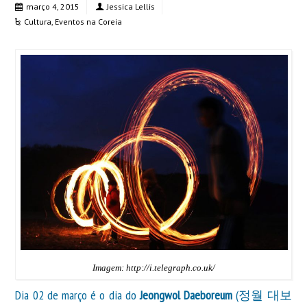
março 4, 2015
Jessica Lellis
Cultura
,
Eventos na Coreia
Imagem: http://i.telegraph.co.uk/
Dia 02 de março é o dia do
Jeongwol Daeboreum
(정월 대보