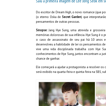
Saiu a primeira imagem de Lee Jong Seok em se
Do escritor de Dream High, o novo romance (que pos
(o eterno Oska de
Secret Garden
) que interpretar
pensamentos de outras pessoas.
Sinopse:
Jang Hye Sung, uma atrevida e grosseir
memórias dolorosas de sua infância. Hye Sung é o p
o caso de assassinato de seu pai há 10 anos e
desenvolveu a habilidade de ler os pensamentos de
vive uma vida disciplinada trabalha com Hye 
conhecimentos de Hye Sung, juntos encontram a just
chance de ganhar.
Ele começará a ajudar a protagonista a resolver os
será exibido na quarta-feira e quinta-feira na SBS, s