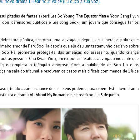
u novo drama I Hear Your Voice (Eu ouço a sua voz).
sui pitadas de fantasia) terá Lee Bo Young
The Equator Man
e Yoon Sang Hyun
ão dois defensores públicos e Lee Jong Seok , um jovem que consegue ler os
a defensora pública, se torna uma advogada depois de superar a pobreza e
rimeiro amor de Park Soo Ha depois que ela deu um testemunho decisivo sobre
 Soo Ha prometeu protegê-la das ameaças do assassino, quando criança
 outras pessoas. Cha Kwan Woo, um ex-policial e atual advogado inocente que
Sung e completa o triângulo amoroso. Com a habilidade de Soo Ha e os
iça na sala do tribunal e resolvem os casos mais difíceis com menos de 1% de
 casos, tendo assim a chance de usar seus poderes para o bem. Este novo drama
ubstituirá o drama
All About My Romance
e estreará no dia 5 de junho.