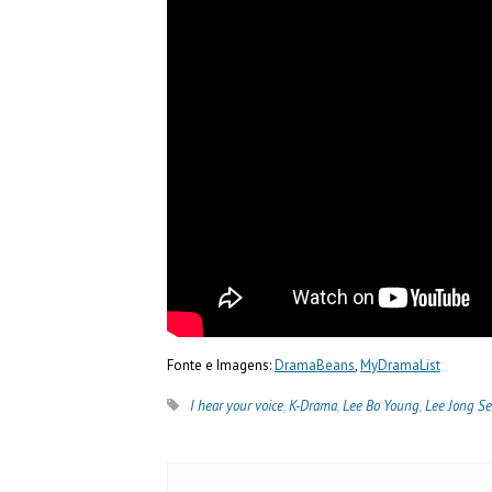
Fonte e Imagens:
DramaBeans
,
MyDramaList
I hear your voice
,
K-Drama
,
Lee Bo Young
,
Lee Jong S