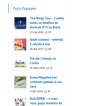
Posts Populares
The Wings Tour – Confira
todos os detalhes do
show do BTS no Brasil
23 nov 2016
93
Idade coreana – entenda
e calcule a sua.
06 dez 2013
68
Dia das Crianças na
Coreia
05 maio 2020
52
Korea Magazine traz
conteúdo gratuito à sua
casa
19 fev 2016
45
BLACKPINK – o mais
novo grupo feminino da