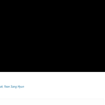
eok
,
Yoon Sang Hyun