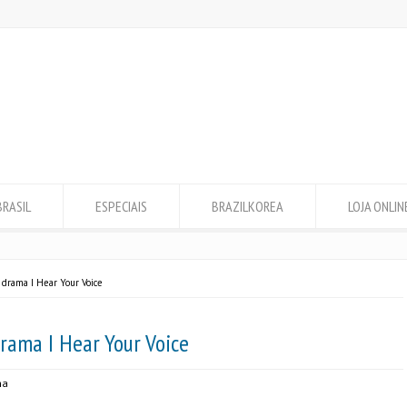
BRASIL
ESPECIAIS
BRAZILKOREA
LOJA ONLIN
 drama I Hear Your Voice
rama I Hear Your Voice
ma