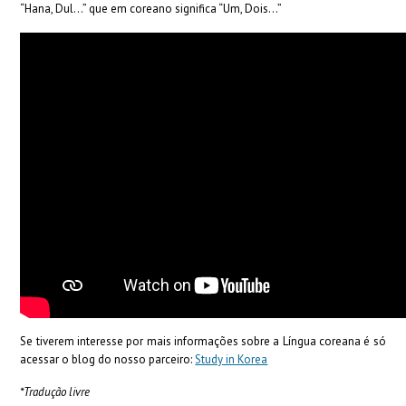
“Hana, Dul…” que em coreano significa “Um, Dois…”
Se tiverem interesse por mais informações sobre a Língua coreana é só
acessar o blog do nosso parceiro:
Study in Korea
*Tradução livre