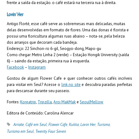
frente a saída da estação. o café estará na terceira rua à direita.
Lovin’ Her
Antigo Florté, esse café serve as sobremesas mais delicadas, muitas
delas desenvolvidas em formato de flores. Uma das donas é florista e
possui uma floricultura algumas ruas abaixo – nota-se, pela beleza
dos arranjos que decoram cada bandeja.
Endereço: 22 Sinchon-ro 6-gil, Seogyo-dong, Mapo-gu
Como chegar: Metro Linha 2 (verde) – Estação Hongik University (saída
6) – saindo da estação, primeira rua à esquerda.
Facebook
–
Instagram
Gostou de algum Flower Cafe e quer conhecer outros cafés incríveis
para visitar em Seul? Acesse o
link no site
e descubra paradas perfeitas
para descansar durante seu passeio.
Fontes:
Koreatrip
,
Tripzilla
,
Aroi MakMak
e
SeoulMellow
Editora de Conteúdo: Carolina Alencar
Arriate
,
Café em Seul
,
Flower Cafe
,
Kukka
,
Lovin Her
,
Turismo
,
Turismo em Seul
,
Twenty Four Seven