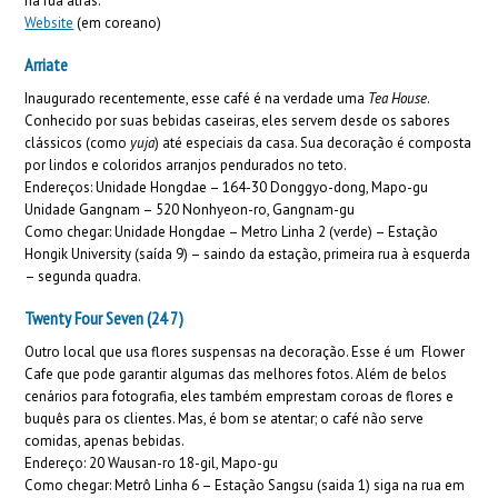
na rua atrás.
Website
(em coreano)
Arriate
Inaugurado recentemente, esse café é na verdade uma
Tea House
.
Conhecido por suas bebidas caseiras, eles servem desde os sabores
clássicos (como
yuja
) até especiais da casa. Sua decoração é composta
por lindos e coloridos arranjos pendurados no teto.
Endereços: Unidade Hongdae – 164-30 Donggyo-dong, Mapo-gu
Unidade Gangnam – 520 Nonhyeon-ro, Gangnam-gu
Como chegar: Unidade Hongdae – Metro Linha 2 (verde) – Estação
Hongik University (saída 9) – saindo da estação, primeira rua à esquerda
– segunda quadra.
Twenty Four Seven (24 7)
Outro local que usa flores suspensas na decoração. Esse é um Flower
Cafe que pode garantir algumas das melhores fotos. Além de belos
cenários para fotografia, eles também emprestam coroas de flores e
buquês para os clientes. Mas, é bom se atentar; o café não serve
comidas, apenas bebidas.
Endereço: 20 Wausan-ro 18-gil, Mapo-gu
Como chegar: Metrô Linha 6 – Estação Sangsu (saida 1) siga na rua em