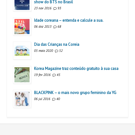
show do BTS no Brasil
23 nov 2016
93
Idade coreana – entenda e calcule a sua.
06 dez 2013
68
Dia das Crianças na Coreia
05 maio 2020
52
Korea Magazine traz conteúdo gratuito à sua casa
19 fev 2016
45
BLACKPINK – o mais novo grupo feminino da YG
06 jul 2016
40