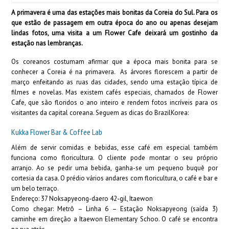
A primavera é uma das estações mais bonitas da Coreia do Sul. Para os
que estão de passagem em outra época do ano ou apenas desejam
lindas fotos, uma visita a um Flower Cafe deixará um gostinho da
estação nas lembranças.
Os coreanos costumam afirmar que a época mais bonita para se
conhecer a Coreia é na primavera. As árvores florescem a partir de
março enfeitando as ruas das cidades, sendo uma estação típica de
filmes e novelas. Mas existem cafés especiais, chamados de Flower
Cafe, que são floridos o ano inteiro e rendem fotos incríveis para os
visitantes da capital coreana. Seguem as dicas do BrazilKorea:
Kukka Flower Bar & Coffee Lab
Além de servir comidas e bebidas, esse café em especial também
funciona como floricultura. O cliente pode montar o seu próprio
arranjo. Ao se pedir uma bebida, ganha-se um pequeno buquê por
cortesia da casa. O prédio vários andares com floricultura, o café e bar e
um belo terraço.
Endereço: 37 Noksapyeong-daero 42-gil, Itaewon
Como chegar: Metrô – Linha 6 – Estação Noksapyeong (saída 3)
caminhe em direção a Itaewon Elementary Schoo. O café se encontra