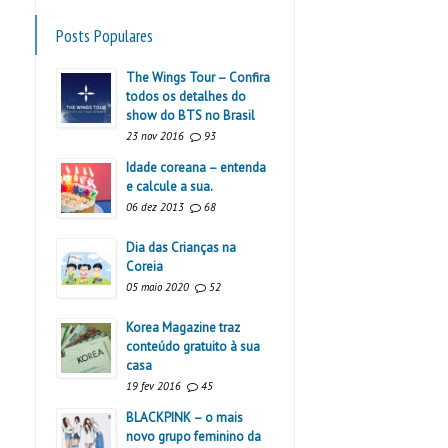
Posts Populares
The Wings Tour – Confira
todos os detalhes do
show do BTS no Brasil
23 nov 2016
93
Idade coreana – entenda
e calcule a sua.
06 dez 2013
68
Dia das Crianças na
Coreia
05 maio 2020
52
Korea Magazine traz
conteúdo gratuito à sua
casa
19 fev 2016
45
BLACKPINK – o mais
novo grupo feminino da