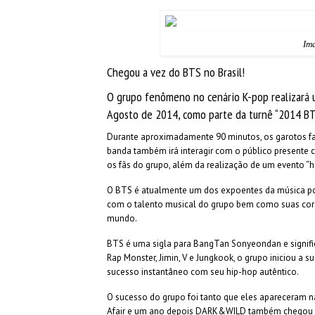
Im
Chegou a vez do BTS no Brasil!
O grupo fenômeno no cenário K-pop realizará 
Agosto de 2014, como parte da turnê “2014 B
Durante aproximadamente 90 minutos, os garotos far
banda também irá interagir com o público presente 
os fãs do grupo, além da realização de um evento “hi
O BTS é atualmente um dos expoentes da música po
com o talento musical do grupo bem como suas core
mundo.
BTS é uma sigla para BangTan Sonyeondan e significa 
Rap Monster, Jimin, V e Jungkook, o grupo iniciou a
sucesso instantâneo com seu hip-hop autêntico.
O sucesso do grupo foi tanto que eles apareceram n
Afair e um ano depois DARK&WILD também chegou no