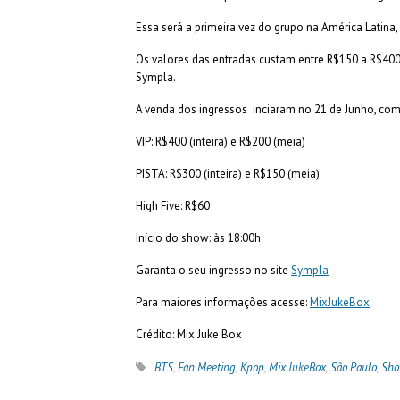
Essa será a primeira vez do grupo na América Latin
Os valores das entradas custam entre R$150 a R$400, 
Sympla.
A venda dos ingressos inciaram no 21 de Junho, co
VIP: R$400 (inteira) e R$200 (meia)
PISTA: R$300 (inteira) e R$150 (meia)
High Five: R$60
Início do show: às 18:00h
Garanta o seu ingresso no site
Sympla
Para maiores informações acesse:
MixJukeBox
Crédito: Mix Juke Box
BTS
,
Fan Meeting
,
Kpop
,
Mix JukeBox
,
São Paulo
,
Sh