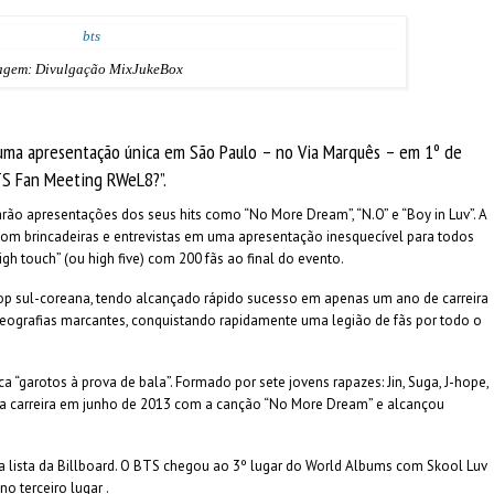
agem: Divulgação MixJukeBox
uma apresentação única em São Paulo – no Via Marquês – em 1º de
TS Fan Meeting RWeL8?”.
ão apresentações dos seus hits como “No More Dream”, “N.O” e “Boy in Luv”. A
com brincadeiras e entrevistas em uma apresentação inesquecível para todos
gh touch” (ou high five) com 200 fãs ao final do evento.
p sul-coreana, tendo alcançado rápido sucesso em apenas um ano de carreira
ografias marcantes, conquistando rapidamente uma legião de fãs por todo o
“garotos à prova de bala”. Formado por sete jovens rapazes: Jin, Suga, J-hope,
 sua carreira em junho de 2013 com a canção “No More Dream” e alcançou
a lista da Billboard. O BTS chegou ao 3º lugar do World Albums com Skool Luv
 terceiro lugar .