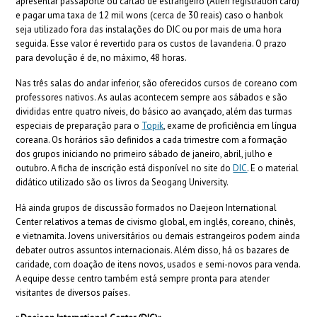
apresentar passaporte ou cartão de estrangeiro (Alien registration card)
e pagar uma taxa de 12 mil wons (cerca de 30 reais) caso o hanbok
seja utilizado fora das instalações do DIC ou por mais de uma hora
seguida. Esse valor é revertido para os custos de lavanderia. O prazo
para devolução é de, no máximo, 48 horas.
Nas três salas do andar inferior, são oferecidos cursos de coreano com
professores nativos. As aulas acontecem sempre aos sábados e são
divididas entre quatro níveis, do básico ao avançado, além das turmas
especiais de preparação para o
Topik
, exame de proficiência em língua
coreana. Os horários são definidos a cada trimestre com a formação
dos grupos iniciando no primeiro sábado de janeiro, abril, julho e
outubro. A ficha de inscrição está disponível no site do
DIC
. E o material
didático utilizado são os livros da Seogang University.
Há ainda grupos de discussão formados no Daejeon International
Center relativos a temas de civismo global, em inglês, coreano, chinês,
e vietnamita. Jovens universitários ou demais estrangeiros podem ainda
debater outros assuntos internacionais. Além disso, há os bazares de
caridade, com doação de itens novos, usados e semi-novos para venda.
A equipe desse centro também está sempre pronta para atender
visitantes de diversos países.