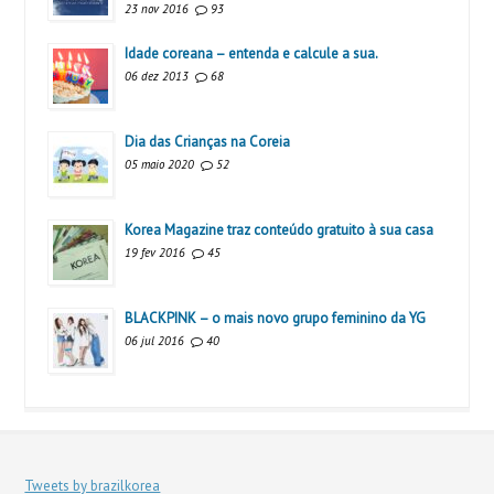
23 nov 2016
93
Idade coreana – entenda e calcule a sua.
06 dez 2013
68
Dia das Crianças na Coreia
05 maio 2020
52
Korea Magazine traz conteúdo gratuito à sua casa
19 fev 2016
45
BLACKPINK – o mais novo grupo feminino da YG
06 jul 2016
40
Tweets by brazilkorea