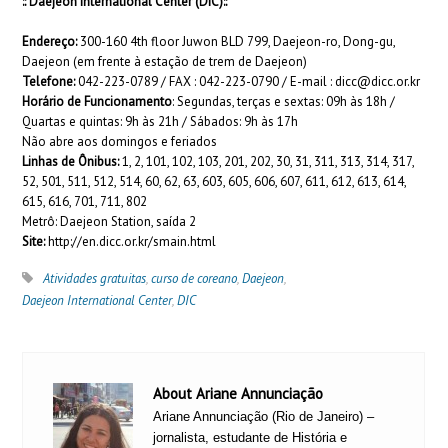
:: Daejeon International Center (DIC)::
Endereço:
300-160 4th floor Juwon BLD 799, Daejeon-ro, Dong-gu,
Daejeon (em frente à estação de trem de Daejeon)
Telefone:
042-223-0789 / FAX : 042-223-0790 / E-mail :
dicc@dicc.or.kr
Horário de Funcionamento
: Segundas, terças e sextas: 09h às 18h /
Quartas e quintas: 9h às 21h / Sábados: 9h às 17h
Não abre aos domingos e feriados
Linhas de Ônibus:
1, 2, 101, 102, 103, 201, 202, 30, 31, 311, 313, 314, 317,
52, 501, 511, 512, 514, 60, 62, 63, 603, 605, 606, 607, 611, 612, 613, 614,
615, 616, 701, 711, 802
Metrô: Daejeon Station, saída 2
Site:
http://en.dicc.or.kr/smain.html
Atividades gratuitas
,
curso de coreano
,
Daejeon
,
Daejeon International Center
,
DIC
About Ariane Annunciação
Ariane Annunciação (Rio de Janeiro) –
jornalista, estudante de História e