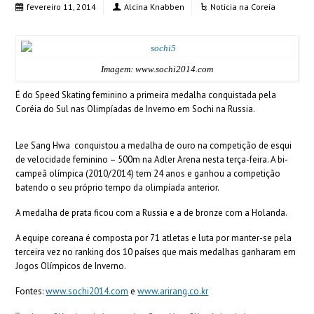
fevereiro 11, 2014
Alcina Knabben
Noticia na Coreia
Imagem: www.sochi2014.com
É do Speed Skating feminino a primeira medalha conquistada pela
Coréia do Sul nas Olimpíadas de Inverno em Sochi na Russia.
Lee Sang Hwa conquistou a medalha de ouro na competição de esqui
de velocidade feminino – 500m na Adler Arena nesta terça-feira. A bi-
campeã olímpica (2010/2014) tem 24 anos e ganhou a competição
batendo o seu próprio tempo da olimpíada anterior.
A medalha de prata ficou com a Russia e a de bronze com a Holanda.
A equipe coreana é composta por 71 atletas e luta por manter-se pela
terceira vez no ranking dos 10 países que mais medalhas ganharam em
Jogos Olímpicos de Inverno.
Fontes:
www.sochi2014.com
e
www.arirang.co.kr