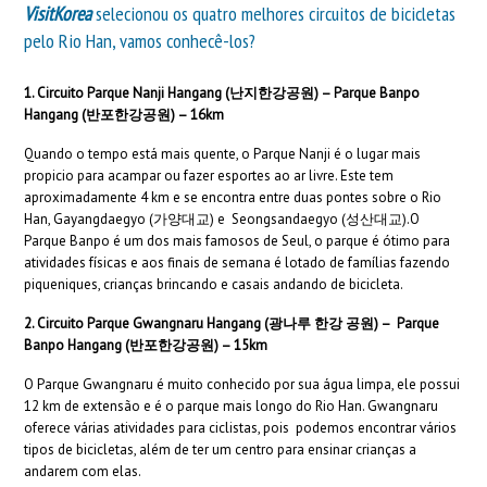
VisitKorea
selecionou os quatro melhores circuitos de bicicletas
pelo Rio Han, vamos conhecê-los?
1. Circuito Parque Nanji Hangang (난지한강공원) – Parque Banpo
Hangang (반포한강공원) – 16km
Quando o tempo está mais quente, o Parque Nanji é o lugar mais
propicio para acampar ou fazer esportes ao ar livre. Este tem
aproximadamente 4 km e se encontra entre duas pontes sobre o Rio
Han, Gayangdaegyo (가양대교) e Seongsandaegyo (성산대교).O
Parque Banpo é um dos mais famosos de Seul, o parque é ótimo para
atividades físicas e aos finais de semana é lotado de famílias fazendo
piqueniques, crianças brincando e casais andando de bicicleta.
2. Circuito Parque Gwangnaru Hangang (광나루 한강 공원) – Parque
Banpo Hangang (반포한강공원) – 15km
O Parque Gwangnaru é muito conhecido por sua água limpa, ele possui
12 km de extensão e é o parque mais longo do Rio Han. Gwangnaru
oferece várias atividades para ciclistas, pois podemos encontrar vários
tipos de bicicletas, além de ter um centro para ensinar crianças a
andarem com elas.