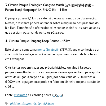
3. Circuito Parque Ecológico Gangseo Marsh (강서습지생태공원) –
Parque Nanji Hangang (난지한강공원) – 14km
O parque possui 8,5 km de extensão e possui centros de observação.
Nestes, o visitante poderá aprender sobre a migração dos pássaros do
Rio Han. Também são oferecidos telescópios e binóculos para aqueles
que desejam observar de perto os pássaros.
4. Circuito Parque Hangang Loop Course – 15 km
Este circuito começa na
ponte Gwatngjin
(광진교), que é conhecida por
sua romântica vista, e vai até o primeiro parque coreano de bicicletas
em Gwangnaru.
O visitantes podem trazer sua própria bicicleta ou alugá-la pelos
parques envolta do rio. Os estrangeiros devem apresentar o passaporte
antes de alugar. O preço do aluguel, por hora, varia de 3.000 wons a
6.000 wons, o pagamento pode ser feito em dinheiro ou pelo cartão de
crédito.
Fonte:
VisitKorea
e Exploring Korea (
1
)(
2
)(
3
)
bicicleta
,
circuitos
,
rio Han
,
visitkorea