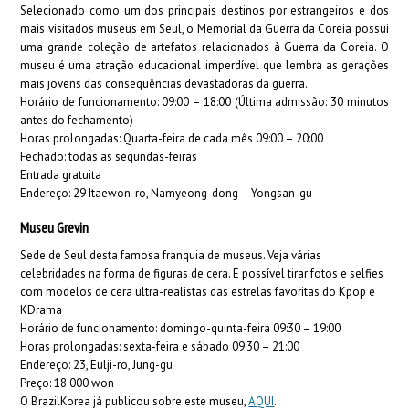
Selecionado como um dos principais destinos por estrangeiros e dos
mais visitados museus em Seul, o Memorial da Guerra da Coreia possui
uma grande coleção de artefatos relacionados à Guerra da Coreia. O
museu é uma atração educacional imperdível que lembra as gerações
mais jovens das consequências devastadoras da guerra.
Horário de funcionamento: 09:00 – 18:00 (Última admissão: 30 minutos
antes do fechamento)
Horas prolongadas: Quarta-feira de cada mês 09:00 – 20:00
Fechado: todas as segundas-feiras
Entrada gratuita
Endereço:
29 Itaewon-ro, Namyeong-dong – Yongsan-gu
Museu Grevin
Sede de Seul desta famosa franquia de museus. Veja várias
celebridades na forma de figuras de cera. É possível tirar fotos e selfies
com modelos de cera ultra-realistas das estrelas favoritas do Kpop e
KDrama
Horário de funcionamento: domingo-quinta-feira 09:30 – 19:00
Horas prolongadas: sexta-feira e sábado 09:30 – 21:00
Endereço: 23, Eulji-ro, Jung-gu
Preço: 18.000 won
O BrazilKorea já publicou sobre este museu,
AQUI
.