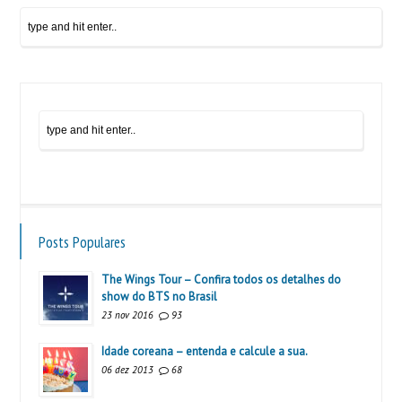
Posts Populares
The Wings Tour – Confira todos os detalhes do
show do BTS no Brasil
23 nov 2016
93
Idade coreana – entenda e calcule a sua.
06 dez 2013
68