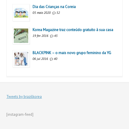
Dia das Crianças na Coreia
05 maio 2020
52
Korea Magazine traz conteúdo gratuito à sua casa
19 fev 2016
45
BLACKPINK – o mais novo grupo feminino da YG
06 jul 2016
40
Tweets by brazilkorea
[instagram-feed]