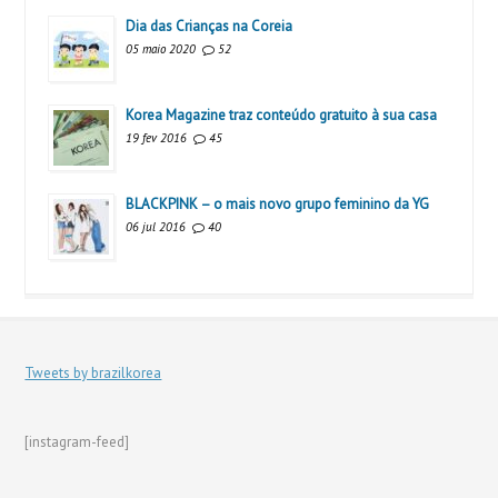
Dia das Crianças na Coreia
05 maio 2020
52
Korea Magazine traz conteúdo gratuito à sua casa
19 fev 2016
45
BLACKPINK – o mais novo grupo feminino da YG
06 jul 2016
40
Tweets by brazilkorea
[instagram-feed]