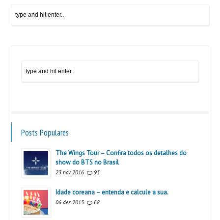
Posts Populares
The Wings Tour – Confira todos os detalhes do
show do BTS no Brasil
23 nov 2016
93
Idade coreana – entenda e calcule a sua.
06 dez 2013
68