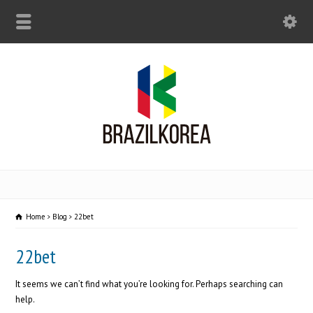
Home
Blog
22bet
22bet
It seems we can’t find what you’re looking for. Perhaps searching can
help.