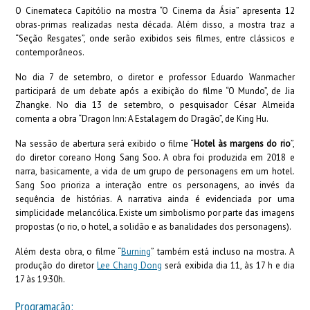
O Cinemateca Capitólio na mostra “O Cinema da Ásia” apresenta 12
obras-primas realizadas nesta década. Além disso, a mostra traz a
“Seção Resgates”, onde serão exibidos seis filmes, entre clássicos e
contemporâneos.
No dia 7 de setembro, o diretor e professor Eduardo Wanmacher
participará de um debate após a exibição do filme “O Mundo”, de Jia
Zhangke. No dia 13 de setembro, o pesquisador César Almeida
comenta a obra “Dragon Inn: A Estalagem do Dragão”, de King Hu.
Na sessão de abertura será exibido o filme “
Hotel às margens do rio
”,
do diretor coreano Hong Sang Soo. A obra foi produzida em 2018 e
narra, basicamente, a vida de um grupo de personagens em um hotel.
Sang Soo prioriza a interação entre os personagens, ao invés da
sequência de histórias. A narrativa ainda é evidenciada por uma
simplicidade melancólica. Existe um simbolismo por parte das imagens
propostas (o rio, o hotel, a solidão e as banalidades dos personagens).
Além desta obra, o filme “
Burning
” também está incluso na mostra. A
produção do diretor
Lee Chang Dong
será exibida dia 11, às 17 h e dia
17 às 19:30h.
Programação: