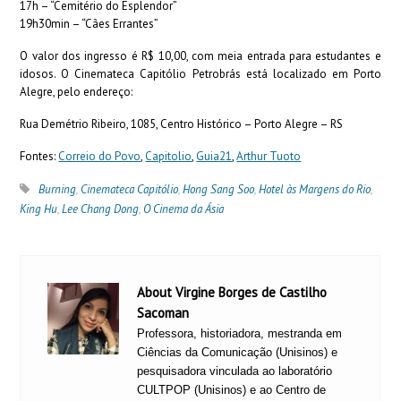
17h – “Cemitério do Esplendor”
19h30min – “Cães Errantes”
O valor dos ingresso é R$ 10,00, com meia entrada para estudantes e
idosos. O Cinemateca Capitólio Petrobrás está localizado em Porto
Alegre, pelo endereço:
Rua Demétrio Ribeiro, 1085, Centro Histórico – Porto Alegre – RS
Fontes:
Correio do Povo
,
Capitolio
,
Guia21
,
Arthur Tuoto
Burning
,
Cinemateca Capitólio
,
Hong Sang Soo
,
Hotel às Margens do Rio
,
King Hu
,
Lee Chang Dong
,
O Cinema da Ásia
About Virgine Borges de Castilho
Sacoman
Professora, historiadora, mestranda em
Ciências da Comunicação (Unisinos) e
pesquisadora vinculada ao laboratório
CULTPOP (Unisinos) e ao Centro de