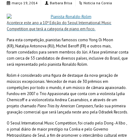
março 19, 2014
Barbara Brisa
Noticia na Coreia
Acontece este ano a 10ª Edição do Seoul International Music
Competition que terá a categoria de piano em foco.
Para esta competição, pianistas famosos como Yong Oi Moon
(KR), Natalya Antonova (RU), Michel Beroff (FR) e outros mais,
foram convidados para serem membros do Júri. A fase preliminar conta
com cerca de 53 candidatos de diversos países, inclusive do Brasil, que
será representado pelo pianista Ronaldo Rolim.
Rolim é considerado uma figura de destaque da nova geração de
músicos excepcionais. Vencedor de mais de 30 prêmios em
competições por todo o mundo, é um músico de câmara apaixonado.
Fundou em 2007 o Trio Appasionata que conta com a violinista Lydia
Chernicoff e a violoncelista Andrea Casarrubios, e através de um
projeto chamado
Piano Trios by American Composers
, farão sua primeira
gravação comercial que será lançada neste ano pela Odradek Records.
O Seoul International Music Competition, foi criado pelo Dong -A Ilbo ,
o jornal diário de maior prestígio na Coréia e pelo Governo
Metropolitano de Seul, a fim de promover o intercâmbio cultural entre