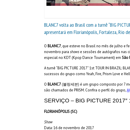
BLANC7 volta ao Brasil com a turnê “BIG PICT
apresentará em Florianópolis, Fortaleza, Rio de
O
BLANC7
, que esteve no Brasil no mês de julho e f
novembro para
shows
e sessões de autógrafos nas 
especial no KDT (Kpop Dance Tournament) em
São 
A turnê “BIG PICTURE 2017” 1st TOUR IN BRAZIL: BLAN
sucessos do grupo
como Yeah, Fire, Prism Love e He
O
BLANC7
(블랑세븐) é um grupo composto por 7 membr
são chamados de PRISM. Confira o perfil do grupo,
A
SERVIÇO – BIG PICTURE 2017″ 
FLORIANÓPOLIS (SC)
Show
Data: 16 de novembro de 2017