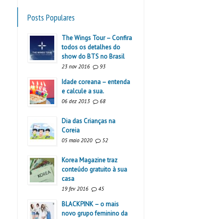
Posts Populares
The Wings Tour – Confira
todos os detalhes do
show do BTS no Brasil
23 nov 2016
93
Idade coreana – entenda
e calcule a sua.
06 dez 2013
68
Dia das Crianças na
Coreia
05 maio 2020
52
Korea Magazine traz
conteúdo gratuito à sua
casa
19 fev 2016
45
BLACKPINK – o mais
novo grupo feminino da