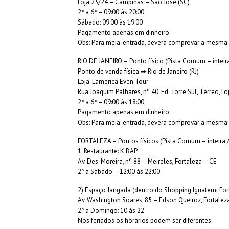
Loja 23/24 – Campinas – São José (SC)
2ª a 6ª – 09:00 às 20:00
Sábado: 09:00 às 19:00
Pagamento apenas em dinheiro.
Obs: Para meia-entrada, deverá comprovar a mesma
RIO DE JANEIRO – Ponto físico (Pista Comum – inteir
Ponto de venda física ➡ Rio de Janeiro (RJ)
Loja: Lamerica Even Tour
Rua Joaquim Palhares, nº 40, Ed. Torre Sul, Térreo, Loj
2ª a 6ª – 09:00 às 18:00
Pagamento apenas em dinheiro.
Obs: Para meia-entrada, deverá comprovar a mesma
FORTALEZA – Pontos físicos (Pista Comum – inteira 
1. Restaurante: K BAP
Av. Des. Moreira, nº 88 – Meireles, Fortaleza – CE
2ª a Sábado – 12:00 às 22:00
2) Espaço Jangada (dentro do Shopping Iguatemi For
Av. Washington Soares, 85 – Edson Queiroz, Fortalez
2ª a Domingo: 10 às 22
Nos feriados os horários podem ser diferentes.