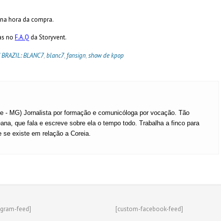
 na hora da compra.
as no
F.A.Q
da Storyvent.
N BRAZIL: BLANC7
,
blanc7
,
fansign
,
show de kpop
te - MG) Jornalista por formação e comunicóloga por vocação. Tão
ana, que fala e escreve sobre ela o tempo todo. Trabalha a finco para
e se existe em relação a Coreia.
agram-feed]
[custom-facebook-feed]