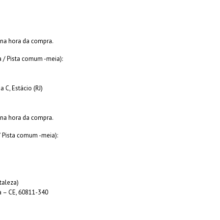
 na hora da compra.
a / Pista comum -meia):
a C, Estácio (RJ)
 na hora da compra.
/ Pista comum -meia):
taleza)
a – CE, 60811-340