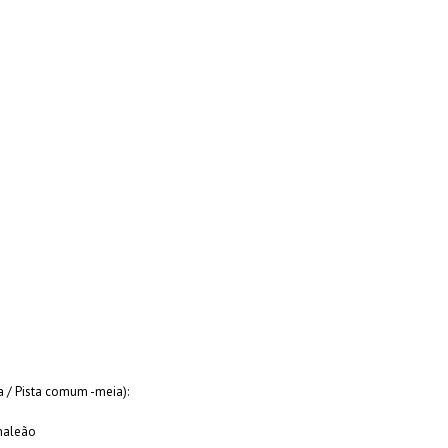
a / Pista comum -meia):
maleão