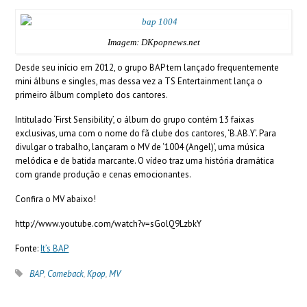
Imagem: DKpopnews.net
Desde seu início em 2012, o grupo BAP tem lançado frequentemente
mini álbuns e singles, mas dessa vez a TS Entertainment lança o
primeiro álbum completo dos cantores.
Intitulado ‘First Sensibility’, o álbum do grupo contém 13 faixas
exclusivas, uma com o nome do fã clube dos cantores, ‘B.AB.Y’. Para
divulgar o trabalho, lançaram o MV de ‘1004 (Angel)’, uma música
melódica e de batida marcante. O vídeo traz uma história dramática
com grande produção e cenas emocionantes.
Confira o MV abaixo!
http://www.youtube.com/watch?v=sGolQ9LzbkY
Fonte:
It’s BAP
BAP
,
Comeback
,
Kpop
,
MV