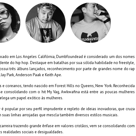
e fixado em Los Angeles Califórnia, Dumbfoundead é considerado um dos nomes
ente do hip hop. Destaque em batalhas por sua sólida habilidade no freestyle,
ossui três álbuns lançados, reconhecimento por parte de grandes nome do rap
Jay Park, Anderson Paak e Keith Ape.
es e coreanos, tendo nascido em Forest Hills no Queens, New York. Reconhecida
 se consolidando com o hit My Vag, Awkwafina está entre as poucas mulheres
relega um papel exótico às mulheres.
popular por seu perfil imprudente e repleto de ideias inovadoras, que cruza
m suas linhas arrojadas que mescla também diversos estilos musicais.
ua carreira trazendo grande ênfase em valores cristãos, vem se consolidando com
s realidades sociais e desigualdades.