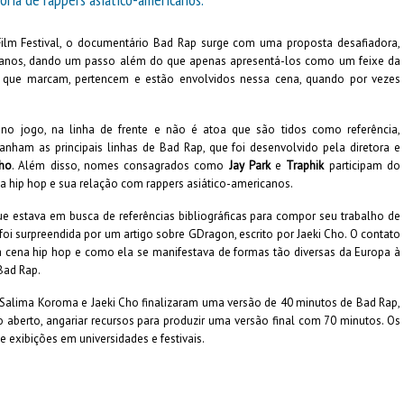
 Film Festival, o documentário Bad Rap surge com uma proposta desafiadora,
ericanos, dando um passo além do que apenas apresentá-los como um feixe da
es que marcam, pertencem e estão envolvidos nessa cena, quando por vezes
no jogo, na linha de frente e não é atoa que são tidos como referência,
anham as principais linhas de Bad Rap, que foi desenvolvido pela diretora e
Cho
. Além disso, nomes consagrados como
Jay Park
e
Traphik
participam do
 hip hop e sua relação com rappers asiático-americanos.
 estava em busca de referências bibliográficas para compor seu trabalho de
oi surpreendida por um artigo sobre GDragon, escrito por Jaeki Cho. O contato
a cena hip hop e como ela se manifestava de formas tão diversas da Europa à
Bad Rap.
Salima Koroma e Jaeki Cho finalizaram uma versão de 40 minutos de Bad Rap,
berto, angariar recursos para produzir uma versão final com 70 minutos. Os
exibições em universidades e festivais.