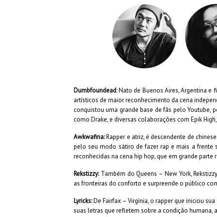
Dumbfoundead
: Nato de Buenos Aires, Argentina 
artísticos de maior reconhecimento da cena independ
conquistou uma grande base de fãs pelo Youtube, p
como Drake, e diversas colaborações com Epik High, 
Awkwafina:
Rapper e atriz, é descendente de chines
pelo seu modo sátiro de fazer rap e mais a frente
reconhecidas na cena hip hop, que em grande parte 
Rekstizzy:
Também do Queens – New York, Rekstizzy é 
as fronteiras do conforto e surpreende o público co
Lyricks:
De Fairfax – Virgínia, o rapper que iniciou s
suas letras que refletem sobre a condição humana, a