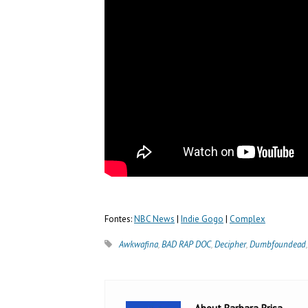
Fontes:
NBC News
|
Indie Gogo
|
Complex
Awkwafina
,
BAD RAP DOC
,
Decipher
,
Dumbfoundead