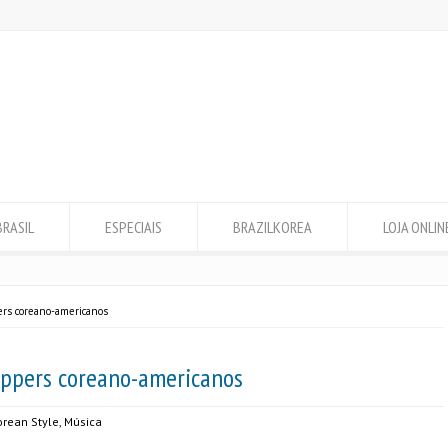
BRASIL
ESPECIAIS
BRAZILKOREA
LOJA ONLIN
ers coreano-americanos
appers coreano-americanos
orean Style
,
Música