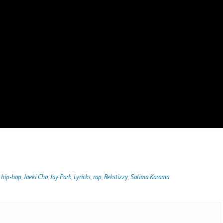
,
hip-hop
,
Jaeki Cho
,
Jay Park
,
Lyricks
,
rap
,
Rekstizzy
,
Salima Koroma