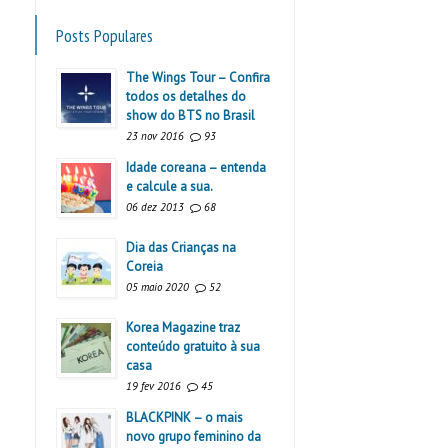
Posts Populares
The Wings Tour – Confira
todos os detalhes do
show do BTS no Brasil
23 nov 2016
93
Idade coreana – entenda
e calcule a sua.
06 dez 2013
68
Dia das Crianças na
Coreia
05 maio 2020
52
Korea Magazine traz
conteúdo gratuito à sua
casa
19 fev 2016
45
BLACKPINK – o mais
novo grupo feminino da