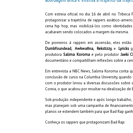
Com estreia oficial no dia 16 de abril no Tribeca
protagonizar a trajetória de rappers asiático-am
cena hip hop, mas visibilizá-los como identidad
acabaram sendo colocados a margem da mesma.
De pioneiros à rappers em ascensão, eles estão 
Dumbfoundead, Awkwafina, Rekstizzy,
e
Lyricks
g
produtora
Salima Koroma
e pelo produtor
Jaeki 
documentário e compartilham reflexões sobre a cena
Em entrevista a NBC News, Salima Koroma conta que
conclusão de curso na Columbia University, quando f
com o produtor levou a diversas discussões sobre 
Coreia, o que acabou por resultar na idealização de 
Sob produção independente e após longo trabalho, 
mas planejam sob uma campanha de financiamento a
planos se estendem também para que Bad Rap ganhe 
Conheça os rappers que protagonizam Bad Rap: