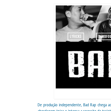
De produção independente, Bad Rap chega ao
abordagem única e intensa a respeito da trajet