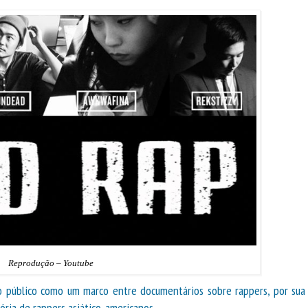
Reprodução – Youtube
 público como um marco entre documentários sobre rappers, por sua
ória de rappers asiático-americanos.