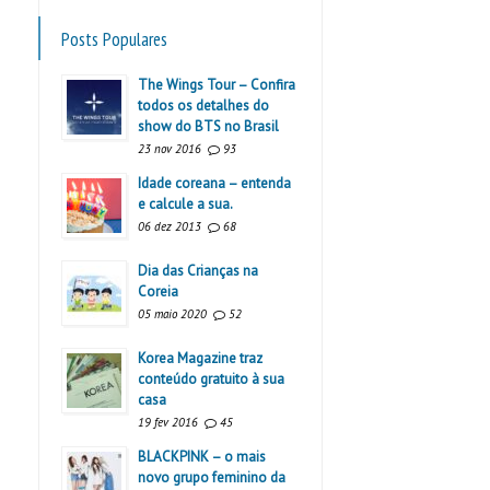
Posts Populares
The Wings Tour – Confira
todos os detalhes do
show do BTS no Brasil
23 nov 2016
93
Idade coreana – entenda
e calcule a sua.
06 dez 2013
68
Dia das Crianças na
Coreia
05 maio 2020
52
Korea Magazine traz
conteúdo gratuito à sua
casa
19 fev 2016
45
BLACKPINK – o mais
novo grupo feminino da