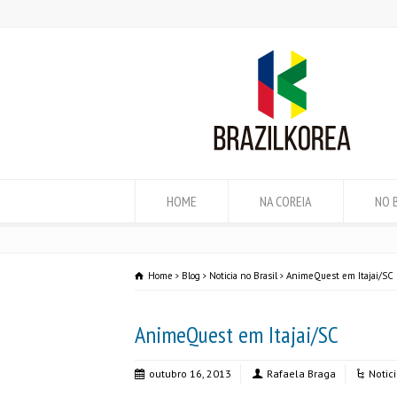
HOME
NA COREIA
NO 
Home
Blog
Noticia no Brasil
AnimeQuest em Itajai/SC
AnimeQuest em Itajai/SC
outubro 16, 2013
Rafaela Braga
Notici