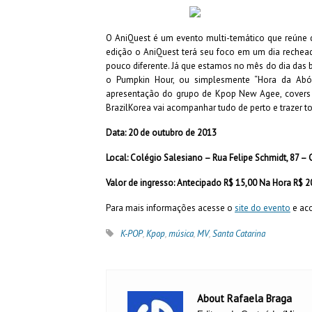
O AniQuest é um evento multi-temático que reúne d
edição o AniQuest terá seu foco em um dia rechea
pouco diferente. Já que estamos no mês do dia das b
o Pumpkin Hour, ou simplesmente “Hora da Abó
apresentação do grupo de Kpop New Agee, covers e
BrazilKorea vai acompanhar tudo de perto e trazer t
Data: 20 de outubro de 2013
Local: Colégio Salesiano – Rua Felipe Schmidt, 87 – C
Valor de ingresso: Antecipado R$ 15,00 Na Hora R$ 2
Para mais informações acesse o
site do evento
e ac
K-POP
,
Kpop
,
música
,
MV
,
Santa Catarina
About Rafaela Braga