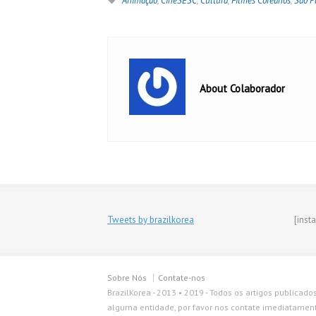
Animação
,
CineSESC
,
Cultura
,
Filmes Coreanos
,
São P
About Colaborador
Tweets by brazilkorea
[inst
Sobre Nós
Contate-nos
BrazilKorea - 2013 • 2019 - Todos os artigos publicado
alguma entidade, por favor nos contate imediatamente