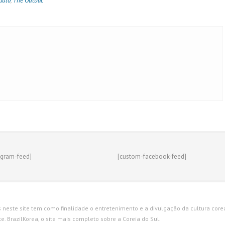
aulo
,
The Outbac
agram-feed]
[custom-facebook-feed]
s neste site tem como finalidade o entretenimento e a divulgação da cultura corean
. BrazilKorea, o site mais completo sobre a Coreia do Sul.