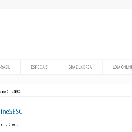
BRASIL
ESPECIAIS
BRAZILKOREA
LOJA ONLIN
e no CineSESC
CineSESC
ia no Brasil