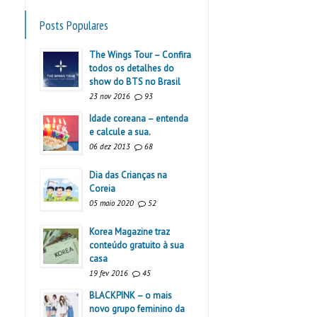
Posts Populares
The Wings Tour – Confira
todos os detalhes do
show do BTS no Brasil
23 nov 2016
93
Idade coreana – entenda
e calcule a sua.
06 dez 2013
68
Dia das Crianças na
Coreia
05 maio 2020
52
Korea Magazine traz
conteúdo gratuito à sua
casa
19 fev 2016
45
BLACKPINK – o mais
novo grupo feminino da