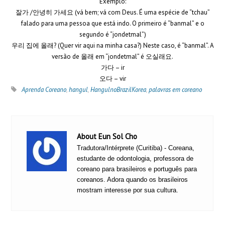
Exemplo:
잘가 /안녕히 가세요 (vá bem; vá com Deus. É uma espécie de “tchau”
falado para uma pessoa que está indo. O primeiro é “banmal” e o
segundo é “jondetmal”)
우리 집에 올래? (Quer vir aqui na minha casa?) Neste caso, é “banmal”. A
versão de 올래 em “jondetmal” é 오실래요.
가다 – ir
오다 – vir
Aprenda Coreano
,
hangul
,
HangulnoBrazilKorea
,
palavras em coreano
About Eun Sol Cho
Tradutora/Intérprete (Curitiba) - Coreana,
estudante de odontologia, professora de
coreano para brasileiros e português para
coreanos. Adora quando os brasileiros
mostram interesse por sua cultura.