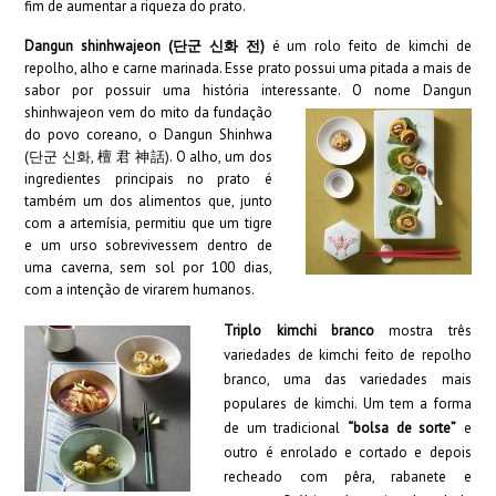
fim de aumentar a riqueza do prato.
Dangun shinhwajeon (단군 신화 전)
é um rolo feito de kimchi de
repolho, alho e carne marinada. Esse prato possui uma pitada a mais de
sabor por possuir uma história interessante.
O nome Dangun
shinhwajeon vem do mito da fundação
do povo coreano, o Dangun Shinhwa
(단군 신화, 檀 君 神話).
O alho, um dos
ingredientes principais no prato é
também um dos alimentos que, junto
com a artemísia, permitiu que um tigre
e um urso sobrevivessem dentro de
uma caverna, sem sol por 100 dias,
com a intenção de virarem humanos.
Triplo kimchi branco
mostra três
variedades de kimchi feito de repolho
branco, uma das variedades mais
populares de kimchi. Um tem a forma
de um tradicional
“bolsa de sorte”
e
outro é enrolado e cortado e depois
recheado com pêra, rabanete e