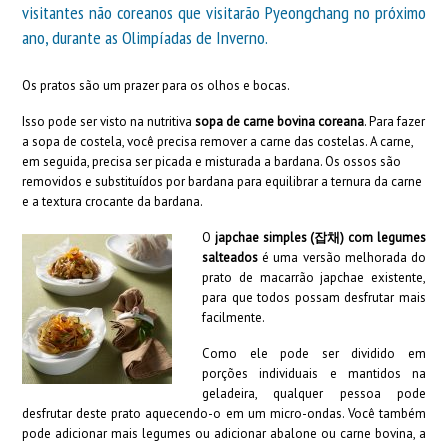
visitantes não coreanos que visitarão
Pyeongchang
no próximo
ano, durante as
Olimpíadas de Inverno
.
Os pratos são um prazer para os olhos e bocas.
Isso pode ser visto na nutritiva
sopa de carne bovina coreana
.
Para fazer
a sopa de costela, você precisa remover a carne das costelas. A carne,
em seguida, precisa ser picada e misturada a bardana. Os ossos são
removidos e substituídos por bardana para equilibrar a ternura da carne
e a textura crocante da bardana.
O
japchae simples (잡채) com legumes
salteados
é uma versão melhorada do
prato de macarrão japchae existente,
para que todos possam desfrutar mais
facilmente.
Como ele pode ser dividido em
porções individuais e mantidos na
geladeira, qualquer pessoa pode
desfrutar deste prato aquecendo-o em um micro-ondas. Você também
pode adicionar mais legumes ou adicionar abalone ou carne bovina, a