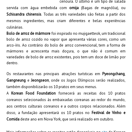
cenoura.
O último é um tipo de salada
servida com água embebida com
omija
(
Bagas de magnólia
)
, ou
Schisandra chinensis
. Todas as três variedades são feitas a partir dos
mesmos ingredientes, mas criam diferentes e belas experiências
culinárias.
Bolo de arroz de mármore
foi inspirado no mujigaetteok, um tradicional
bolo de arroz cozido no vapor que apresenta várias cores, como um
arco-íris. Ao contrário do bolo de arroz convencional, tem a forma de
mármores e acrescenta mais doçura, o que não é comum em
variedades de bolo de arroz existentes, pois tem um doce de limão por
dentro.
Os restaurantes nas principais atrações turísticas em
Pyeongchang
,
Gangneung
e
Jeongseon
, onde os Jogos Olímpicos serão realizados,
também disponibilizarão os 10 pratos em seus menus.
A
Korean Food Foundation
fornecerá as receitas dos 10 pratos
coreanos selecionados às embaixadas coreanas ao redor do mundo,
aos centros culturais coreanos e a outros corpos relacionados. Além
disso, a fundação apresentará os 10 pratos no
Festival de Vinho e
Comida
deste ano em Nova York, que será realizado em outubro.