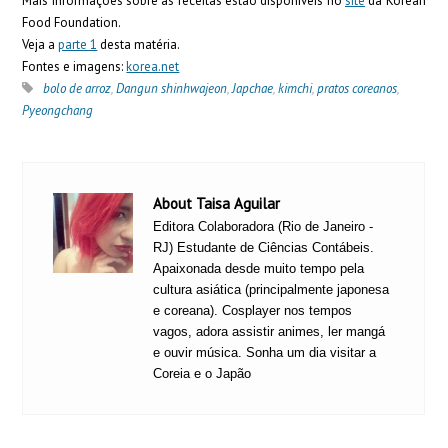
Mais informações sobre as receitas estão disponíveis no
site
da Korean
Food Foundation.
Veja a
parte 1
desta matéria.
Fontes e imagens:
korea.net
bolo de arroz
,
Dangun shinhwajeon
,
Japchae
,
kimchi
,
pratos coreanos
,
Pyeongchang
About Taisa Aguilar
Editora Colaboradora (Rio de Janeiro -
RJ) Estudante de Ciências Contábeis.
Apaixonada desde muito tempo pela
cultura asiática (principalmente japonesa
e coreana). Cosplayer nos tempos
vagos, adora assistir animes, ler mangá
e ouvir música. Sonha um dia visitar a
Coreia e o Japão