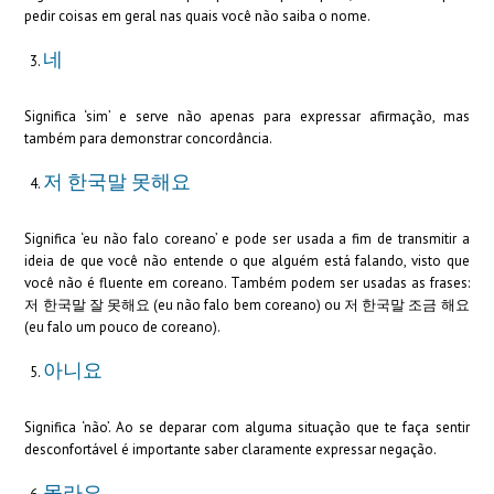
pedir coisas em geral nas quais você não saiba o nome.
네
Significa ‘sim’ e serve não apenas para expressar afirmação, mas
também para demonstrar concordância.
저 한국말 못해요
Significa ‘eu não falo coreano’ e pode ser usada a fim de transmitir a
ideia de que você não entende o que alguém está falando, visto que
você não é fluente em coreano. Também podem ser usadas as frases:
저 한국말 잘 못해요 (eu não falo bem coreano) ou 저 한국말 조금 해요
(eu falo um pouco de coreano).
아니요
Significa ‘não’. Ao se deparar com alguma situação que te faça sentir
desconfortável é importante saber claramente expressar negação.
몰라요