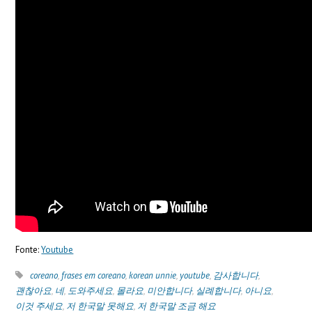
Fonte:
Youtube
coreano
,
frases em coreano
,
korean unnie
,
youtube
,
감사합니다
,
괜찮아요
,
네
,
도와주세요
,
몰라요
,
미안합니다
,
실례합니다
,
아니요
,
이것 주세요
,
저 한국말 못해요
,
저 한국말 조금 해요